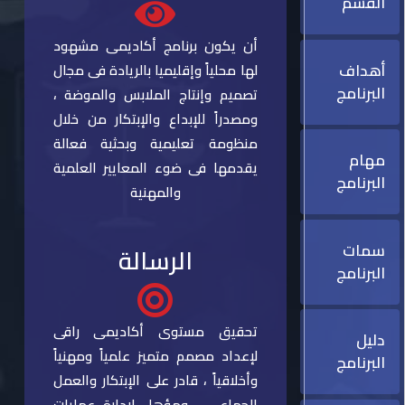
القسم
أن يكون برنامج أكاديمى مشهود
أهداف
لها محلياً وإقليميا بالريادة فى مجال
البرنامج
تصميم وإنتاج الملابس والموضة ،
ومصدراً للإبداع والإبتكار من خلال
منظومة تعليمية وبحثية فعالة
مهام
يقدمها فى ضوء المعايير العلمية
البرنامج
والمهنية
سمات
الرسالة
البرنامج
تحقيق مستوى أكاديمى راقى
دليل
لإعداد مصمم متميز علمياً ومهنياً
البرنامج
وأخلاقياً ، قادر على الإبتكار والعمل
الجماعى ، ومؤهل لإدارة عمليات