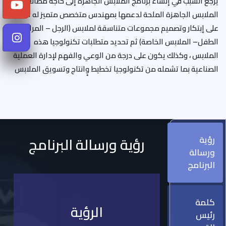
يرجع السبب في إنشاء برنامج الملابس الجاهزة إلى حاجة مصانع
YouTube
الملابس الجاهزة الملحة لدعمها بمهندس متخصص متميز له القدرة
على إبتكار وتصميم مجموعات متناسقة لملابس (الرجل – المراة –
Instagram
الطفل– الملابس الخاصة) ثم تحديد متطلبات تكنولوجيا هذه
الملابس ، وكذلك يكون على درجة من الوعي والفهم لإدارة العملية
الصناعية بما تشمله من تكنولوجيا تخطيط وٕانتاج وتسويق الملابس
رؤية
رؤية ورسالة البرنامج
ورسالة
البرنامج
كلمة
الرؤية
رئيس